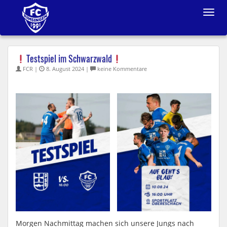
Toggle
navigat
Testspiel im Schwarzwald
FCR |
8. August 2024 |
keine Kommentare
Morgen Nachmittag machen sich unsere Jungs nach