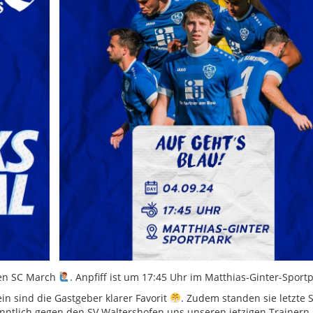
den SC March
. Anpfiff ist um 17:45 Uhr im Matthias-Ginter-Sportp
ein sind die Gastgeber klarer Favorit
. Zudem standen sie letzte 
kanntlich gegen den SV Waltershofen uns unseren jetzigen Trainern