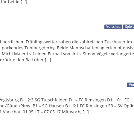
für beide […]
Vorschau
Spiel
 herrlichem Frühlingswetter sahen die zahlreichen Zuschauer im
it packendes Tunibergderby. Beide Mannschaften agierten offensi
r Michi Maier traf einen Eckball von links, Simon Vögele verlängert
drückte den Ball über […]
Vo
Vogtsburg B1 2:3 SG Tutschfelden D1 – FC Rimsingen D1 10:1 FC
hr./Günd./Rims. B1 – SG Hausen B1 6:1 FC Rimsingen E3 – SV Opfi
 Vorschau 01.05.17 – 07.05.17 Mittwoch, […]