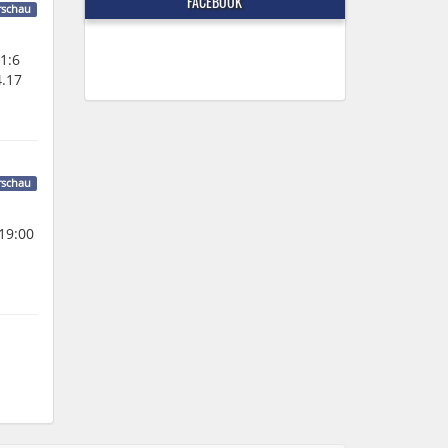
FACEBOOK
rschau
1:6
4.17
rschau
19:00