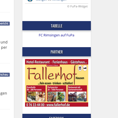
© FuPa-Widget
bericht
TABELLE
FC Rimsingen auf FuPa
v und
e per
PARTNER
rschau
ngen