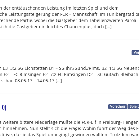
 der enttäuschenden Leistung im letzten Spiel und dem
che Leistungssteigerung der FCR – Mannschaft. Im Tunibergstadio
echende Partie, wobei die Gastgeber dem Tabellenzweiten Paroli
 sich die Gastgeber ein leichtes Chancenplus, doch […]
Vo
 E3 3:2 SG Eichstetten B1 – SG Ihr./Günd./Rims. B2 1:3 SG Neuen
en E2 – FC Rimsingen E2 7:2 FC Rimsingen D2 – SC Gutach-Bleibac
rschau 08.05.17 – 14.05.17 […]
: 0)
Vorschau
Spiel
e weitere bittere Niederlage mußte die FCR-Elf in Freiburg-Tiengen
 hinnehmen. Nun stellt sich die Frage: Wohin führt der Weg des 
itive, da sie das Spiel unbegingt gewinnen wollten. Trotzdem war