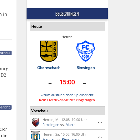
BEGEGNUNGEN
n in
Heute
Herren
rschau
Obereschach
Rimsingen
burg
h D2
-
-
15:00
» zum ausführlichen Spielbericht
Kein Liveticker-Melder eingetragen
bericht
Vorschau
Herren, Mi. 12.08. 19:00 Uhr
-:-
Rimsingen
vs.
March
FCR?
Herren, Sa. 15.08. 16:00 Uhr
 die
-:-
Mengen
vs.
Rimsingen