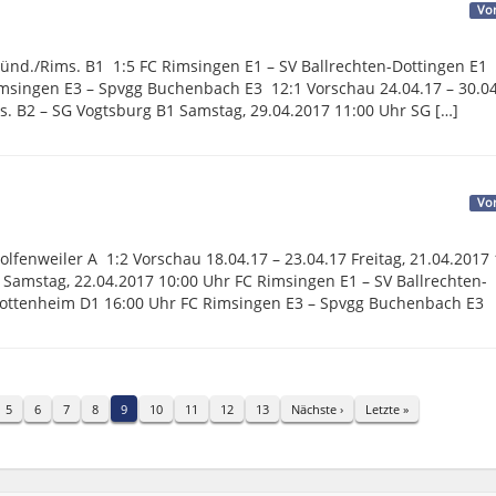
Vo
Günd./Rims. B1 1:5 FC Rimsingen E1 – SV Ballrechten-Dottingen E1 
msingen E3 – Spvgg Buchenbach E3 12:1 Vorschau 24.04.17 – 30.0
ms. B2 – SG Vogtsburg B1 Samstag, 29.04.2017 11:00 Uhr SG […]
Vo
lfenweiler A 1:2 Vorschau 18.04.17 – 23.04.17 Freitag, 21.04.2017 
 Samstag, 22.04.2017 10:00 Uhr FC Rimsingen E1 – SV Ballrechten-
Gottenheim D1 16:00 Uhr FC Rimsingen E3 – Spvgg Buchenbach E3
5
6
7
8
9
10
11
12
13
Nächste ›
Letzte »