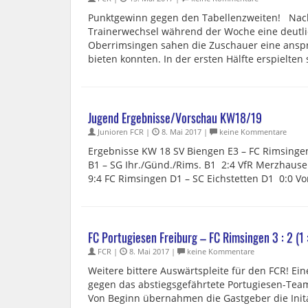
Punktgewinn gegen den Tabellenzweiten! Nach
Trainerwechsel während der Woche eine deutli
Oberrimsingen sahen die Zuschauer eine anspr
bieten konnten. In der ersten Hälfte erspielten
Jugend Ergebnisse/Vorschau KW18/19
Junioren FCR |
8. Mai 2017 |
keine Kommentare
Ergebnisse KW 18 SV Biengen E3 – FC Rimsingen
B1 – SG Ihr./Günd./Rims. B1 2:4 VfR Merzhaus
9:4 FC Rimsingen D1 – SC Eichstetten D1 0:0 Vo
FC Portugiesen Freiburg – FC Rimsingen 3 : 2 (1 
FCR |
8. Mai 2017 |
keine Kommentare
Weitere bittere Auswärtspleite für den FCR! Ein
gegen das abstiegsgefährtete Portugiesen-Team
Von Beginn übernahmen die Gastgeber die Initat