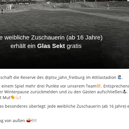
haft die Reserve des @ptsv_jahn_freiburg im Attilastadion
.
it einem Spiel mehr drei Punkte vor unserem Team
. Entsprechen
der Winterpause zurückmelden und zu den Gästen aufschließen
.
t Mut
!
s besonderes überlegt: Jede weibliche Zuschauerin (ab 16 Jahre) e
ung von außen
!