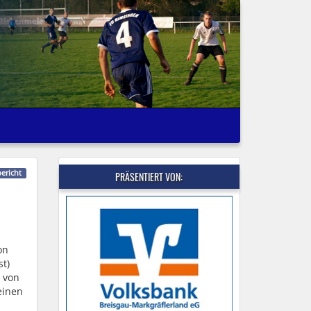
bericht
PRÄSENTIERT VON:
on
st)
l von
einen