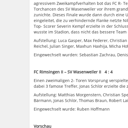
agressivem
Zweikampfverhalten bot das FC R- Tea
Torchancen des SV Wasenweiler vor ihrem grandi
zunichte. Dieses Finale wurde dann durch eine U
eingeleitet, die zu verhindernde Flanke netzte N
Top-
Scorer
Severin Kempf erzielte in der Schluss
wusste im Stadion, dass nicht das bessere Tea
A
ufstellung:
Luca
Gasper
,
Max Federer
,
Christian
Reichel,
Julian Singer,
Maxhun
Haxhija
, Micha H
Eingewechselt wurden:
Sebastian
Zachrau
, Deni
FC
Rimsingen
II
–
SV Wasenweiler II 4 : 4
Einen zweimaligen 2- Toren Vorsprung verspielte
dabei 3 famose Treffer, Jonas
Schlör
erzielte die 
Aufstellung: Matthias Morgenstern, Christian Spe
Bärmann, Jonas
Schlör
, Thomas Braun, Robert La
Eingewechselt wurde: Ruben Hoffmann
Vorschau