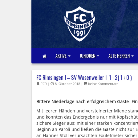
AKTIVE
JUNIOREN
ALTE HERREN
FC Rimsingen I – SV Wasenweiler I ​​​ 1 : 2​​( 1 : 0 )
FCR |
8. Oktober 2018 |
keine Kommentare
Bittere Niederlage
nach
erfolgreichem Gäste- Fin
Mit
leeren Händen und versteinerter Miene stand
und konnten das Endergebnis nur mit Kopfschüt
sichere Sieger aus: mit einer starken konzentri
Beginn an Paroli und ließen die Gäste nicht zur
an
Hannes Stoll
verursachten
Foulefmeter
sicher