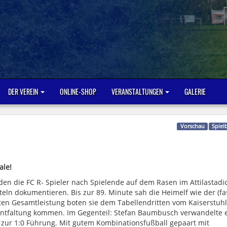
DER VEREIN
ONLINE-SHOP
VERANSTALTUNGEN
GALERIE
Vorschau
Spiel
ale!
en die FC R- Spieler nach Spielende auf dem Rasen im Attilastadi
teln dokumentieren.
Bis zur 89. Minute sah die Heimelf wie der (fa
erten Gesamtleistung boten sie dem Tabellendritten vom Kaiserstuh
 Entfaltung kommen.
Im Gegenteil:
Stefan Baumbusch
verwandelte 
 zur 1:0 Führung. Mit gutem Kombinationsfußball gepaart mit