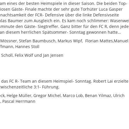
m eines der besten Heimspiele in dieser Saison. Die beiden Top-
osen Gäste- Finale machte der sehr gute Torhüter
Luca
Gasper
nachtsamkeit der FCR- Defensive über die linke Defensivseite
iklas
Baumer
zum Ausgleich ein. Es kam noch schlimmer: Wasenwei
minute den Gäste- Siegtreffer. Ganz bitter für den FC R, denn jede
m an diesem herrlichen Spätsommer- Sonntag gewonnen hatte…
 Mössner
, Stefan Baumbusch, Markus
Wipf
,
Florian Mattes,
Manuel
offmann
, Hannes Stoll
s Scholl, Felix Wolf und Jan Jensen
 das FC R- Team an diesem Heimspiel- Sonntag. Robert Lai erzielte
zwischenzeitliche 3:1- Führung.
ck, Helge Müller, Gregor Michel, Marco Lob,
Benan
Yilmaz, Ulrich
i, Pascal Herrmann