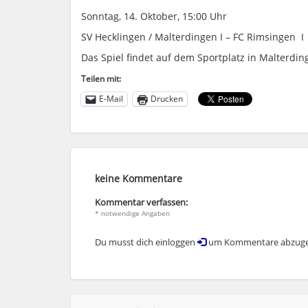
Sonntag
,
14
.
Oktober,
​​
15:00 Uhr
SV
Hecklingen
/
Malterdingen
I –
FC Rimsingen
I
Das Spiel findet auf dem Sportplatz in
Malterdin
Teilen mit:
E-Mail
Drucken
keine Kommentare
Kommentar verfassen:
* notwendige Angaben
Du musst dich einloggen
um Kommentare abzuge