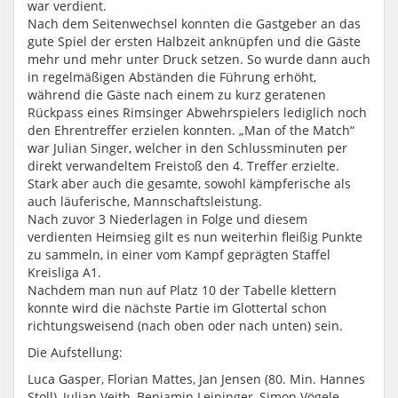
war verdient.
Nach dem Seitenwechsel konnten die Gastgeber an das
gute Spiel der ersten Halbzeit anknüpfen und die Gäste
mehr und mehr unter Druck setzen. So wurde dann auch
in regelmäßigen Abständen die Führung erhöht,
während die Gäste nach einem zu kurz geratenen
Rückpass eines Rimsinger Abwehrspielers lediglich noch
den Ehrentreffer erzielen konnten. „Man of the Match“
war Julian Singer, welcher in den Schlussminuten per
direkt verwandeltem Freistoß den 4. Treffer erzielte.
Stark aber auch die gesamte, sowohl kämpferische als
auch läuferische, Mannschaftsleistung.
Nach zuvor 3 Niederlagen in Folge und diesem
verdienten Heimsieg gilt es nun weiterhin fleißig Punkte
zu sammeln, in einer vom Kampf geprägten Staffel
Kreisliga A1.
Nachdem man nun auf Platz 10 der Tabelle klettern
konnte wird die nächste Partie im Glottertal schon
richtungsweisend (nach oben oder nach unten) sein.
Die Aufstellung:
Luca Gasper, Florian Mattes, Jan Jensen (80. Min. Hannes
Stoll), Julian Veith, Benjamin Leininger, Simon Vögele,