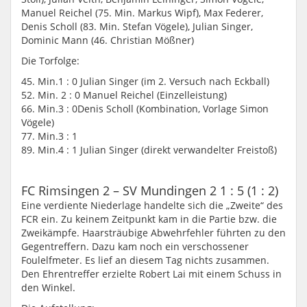
Manuel Reichel (75. Min. Markus Wipf), Max Federer,
Denis Scholl (83. Min. Stefan Vögele), Julian Singer,
Dominic Mann (46. Christian Mößner)
Die Torfolge:
​45. Min.​1 : 0 ​Julian Singer (im 2. Versuch nach Eckball)
​52. Min. ​2 : 0 ​Manuel Reichel (Einzelleistung)
​66. Min.​3 : 0​Denis Scholl (Kombination, Vorlage Simon
Vögele)
​77. Min.​3 : 1
​89. Min.​4 : 1 ​Julian Singer (direkt verwandelter Freistoß)
FC Rimsingen 2 – SV Mundingen 2 1 : 5 (1 : 2)
Eine verdiente Niederlage handelte sich die „Zweite“ des
FCR ein. Zu keinem Zeitpunkt kam in die Partie bzw. die
Zweikämpfe. Haarsträubige Abwehrfehler führten zu den
Gegentreffern. Dazu kam noch ein verschossener
Foulelfmeter. Es lief an diesem Tag nichts zusammen.
Den Ehrentreffer erzielte Robert Lai mit einem Schuss in
den Winkel.