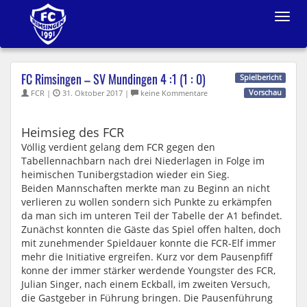
Toggle
navigat
FC Rimsingen – SV Mundingen​ 4 :1 (1 : 0)
Spielbericht
FCR |
31. Oktober 2017 |
keine Kommentare
Vorschau
Heimsieg des FCR
Völlig verdient gelang dem FCR gegen den
Tabellennachbarn nach drei Niederlagen in Folge im
heimischen Tunibergstadion wieder ein Sieg.
Beiden Mannschaften merkte man zu Beginn an nicht
verlieren zu wollen sondern sich Punkte zu erkämpfen
da man sich im unteren Teil der Tabelle der A1 befindet.
Zunächst konnten die Gäste das Spiel offen halten, doch
mit zunehmender Spieldauer konnte die FCR-Elf immer
mehr die Initiative ergreifen. Kurz vor dem Pausenpfiff
konne der immer stärker werdende Youngster des FCR,
Julian Singer, nach einem Eckball, im zweiten Versuch,
die Gastgeber in Führung bringen. Die Pausenführung