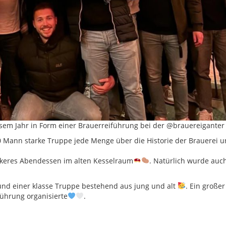
esem Jahr in Form einer Brauerreiführung bei der @brauereiganter 
0 Mann starke Truppe jede Menge über die Historie der Brauerei 
ckeres Abendessen im alten Kesselraum
. Natürlich wurde auc
 und einer klasse Truppe bestehend aus jung und alt
. Ein große
Führung organisierte
.