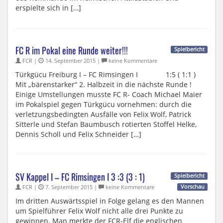
erspielte sich in […]
FC R im Pokal eine Runde weiter!!!
Spielbericht
FCR |
14. September 2015 |
keine Kommentare
Türkgücu Freiburg I – FC Rimsingen I 1:5 ( 1:1 )
Mit „bärenstarker“ 2. Halbzeit in die nächste Runde !
Einige Umstellungen musste FC R- Coach Michael Maier
im Pokalspiel gegen Türkgücu vornehmen: durch die
verletzungsbedingten Ausfälle von Felix Wolf, Patrick
Sitterle und Stefan Baumbusch rotierten Stoffel Helke,
Dennis Scholl und Felix Schneider […]
SV Kappel I – FC Rimsingen I 3 :3 (3 : 1)
Spielbericht
FCR |
7. September 2015 |
keine Kommentare
Vorschau
Im dritten Auswärtsspiel in Folge gelang es den Mannen
um Spielführer Felix Wolf nicht alle drei Punkte zu
gewinnen. Man merkte der FCR-Elf die englischen