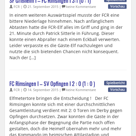
SF Grißheim I – FC Rimsingen I 3:1 (0 : 1)
FCR |
21. September 2015 |
keine Kommentare
Vorschau
In einem weiteren Auswärtsspiel musste der FCR eine
bittere Niederlage hinnehmen. Nach anfänglichem
Abtasten hatte die FCR-Elf alles im Griff und ging in der
21. Minute durch Patrick Sitterle in Führung. Dieser
konnte einen Abpraller nach einem Eckball verwerten.
Leider verpasste es die Gäste-Elf nachzulegen und
nutzte die sich bietenden Chancen nicht konsequent.
Nach der […]
FC Rimsingen I – SV Opfingen I 2 : 0 (1 : 0 )
Spielbericht
FCR |
14. September 2015 |
keine Kommentare
Vorschau
Elfmetertore bringen die Entscheidung ! Der FC
Rimsingen konnte sich mit einer durchschnittlichen
Gesamtleistung verdient mit 2: 0 Toren im Derby gegen
Opfingen durchsetzen. Zwar konnten die Gäste in der
Anfangsphase der Begegnung die Partie noch offen
gestalten, doch die Heimelf übernahm mehr und mehr
das Kommando im heimischen Attilastadion und