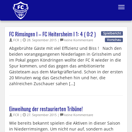
Toggle
navigat
FC Rimsingen I – FC Heitersheim I 1: 4 ( 0:2 )
Spielbericht
FCR |
28. September 2015 |
keine Kommentare
Vorschau
Abgebrühte Gäste mit viel Effizienz und Biss ! Nach den
beiden vorangegangenen Niederlagen in Grissheim und
im Pokal gegen Köndringen wollte der FC R wieder in die
Spur kommen, und das gegen das ambitionierte
Gästeteam aus dem Markgräflerland. Schon in der ersten
20 Minuten wog das Geschehen hin und her, die
zahlreichen Zuschauer sahen […]
Einweihung der restaurierten Tribüne!
FCR |
27. September 2015 |
keine Kommentare
Wie bereits bekannt spielen die Aktiven in dieser Saison
in Niederrimsingen. Um nicht nur auf, sondern auch