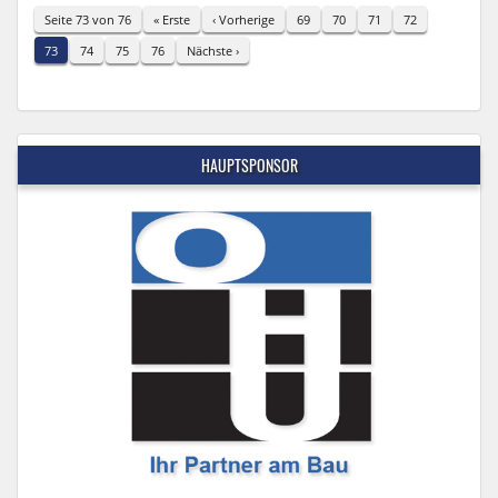
Seite 73 von 76
« Erste
‹ Vorherige
69
70
71
72
73
74
75
76
Nächste ›
HAUPTSPONSOR