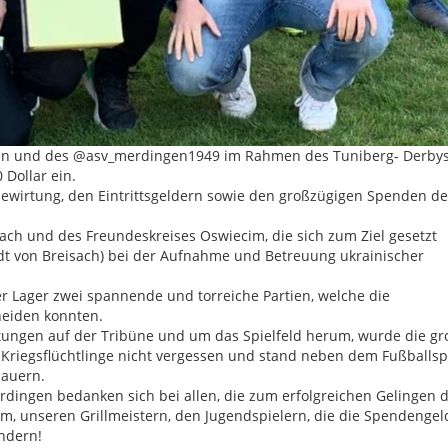
en und des @asv_merdingen1949 im Rahmen des Tuniberg- Derby
Dollar ein.
bewirtung, den Eintrittsgeldern sowie den großzügigen Spenden de
sach und des Freundeskreises Oswiecim, die sich zum Ziel gesetzt
adt von Breisach) bei der Aufnahme und Betreuung ukrainischer
r Lager zwei spannende und torreiche Partien, welche die
heiden konnten.
ltungen auf der Tribüne und um das Spielfeld herum, wurde die gr
 Kriegsflüchtlinge nicht vergessen und stand neben dem Fußballsp
hauern.
dingen bedanken sich bei allen, die zum erfolgreichen Gelingen d
, unseren Grillmeistern, den Jugendspielern, die die Spendengel
ndern!