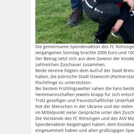
Die gemeinsame Spendenaktion des FC Rimsing
vergangenen Sonntag brachte 2000 Euro und 100 
Der Betrag setzt sich aus dem Gewinn der Kiosk
zahlreichen Zuschauer zusammen.
Beide Vereine folgten dem Aufruf der Stadt Brei
haben, die polnische Stadt Oswiecim (Partnerst
Flüchtlinge zu unterstützen.
Bei bestem Frühlingswetter sahen die Fans beide
Heimmannschaften jeweils knapp für sich entsc
Trotz geselliger und freundschaftlicher Unterha
Not der Menschen in der Ukraine und der vielen
im Mittelpunkt vieler Gespräche unter den Zusc
Die Vorstände des FC Rimsingen und des ASV Mer
Spendenaktion beigetragen haben, dem Kioskteam
eingesammelt haben und allen großzügigen Spe