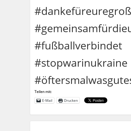
#dankefüreuregroß
#gemeinsamfürdieu
#fußballverbindet
#stopwarinukraine
#öftersmalwasgute
Teilen mit:
E-Mail
Drucken