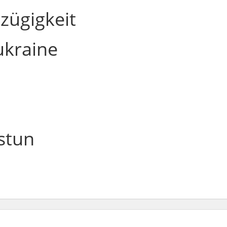
zügigkeit
kraine
stun