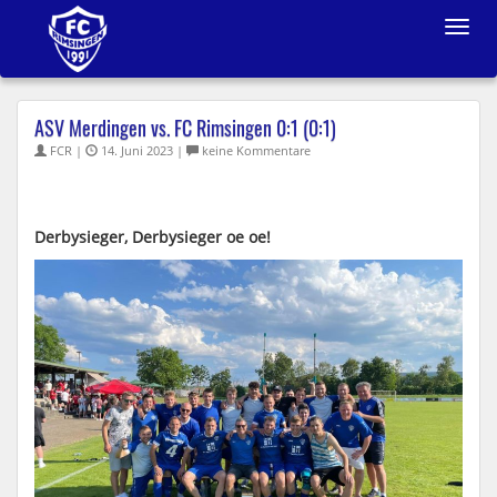
Toggle
navigat
ASV Merdingen vs. FC Rimsingen 0:1 (0:1)
FCR |
14. Juni 2023 |
keine Kommentare
Derbysieger, Derbysieger oe oe!