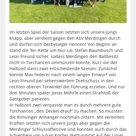
Im letzten Spiel der Saison setzten sich unsere Jungs
knapp, aber verdient gegen den ASV Merdingen durch
und dürfen sich Derbysieger nennen! Von Beginn an
stand die 3er-Kette um Nici Lai, Stefan Baumbusch und
Leon Freund sicher, sodass Merdingen den Ballbesitz
nicht in Torchancen ummünzen konnte. Kurz vor der
Halbzeit dann zwei entscheidende Szenen: Zunächst
konnte Max Federer nach einem langen Einwurf von
Leon Freund per sehenswertem Drehschuss in den
rechten oberen Torwinkel die Führung erzielen. Und nur
drei Minuten später Jonas Möhrle einen Strafstoß der
Gastgeber parieren.
In Halbzeit zwei verpasste man es durch mehrere gute
Torchancen „den Deckel drauf“ zu machen. So mussten
die Rimsinger Anhänger nochmals zittern. Mit vereinten
Kräften setzten sich unsere Jungs aber gegen die
Merdinger Schlussoffensive und konnten auch durch das
Schienbein von Julian Körber (Rettungstat auf der Linie)