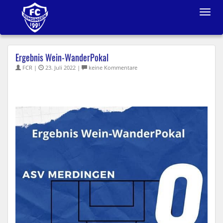
Toggle
navigat
Ergebnis Wein-WanderPokal
FCR |
23. Juli 2022 |
keine Kommentare