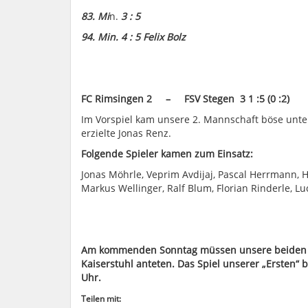
83. Mi
n. ​
3 : 5
94. Min.
​
4 : 5
​
Felix Bolz
FC Rimsingen 2 – FSV Stegen 3
​
1 :5 (0 :2)
Im Vorspiel kam unsere 2. Mannschaft böse unter
erzielte Jonas Renz.
Folgende Spieler kamen zum Einsatz:
Jonas Möhrle, Veprim Avdijaj, Pascal Herrmann, 
Markus Wellinger, Ralf Blum, Florian Rinderle, L
Am kommenden Sonntag müssen unsere beiden M
Kaiserstuhl anteten. Das Spiel unserer „Ersten“
Uhr.
Teilen mit: