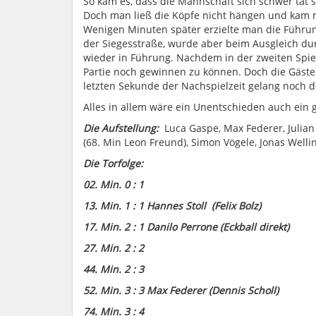
So kam es, dass die Mannschaft sich schwer tat 
Doch man ließ die Köpfe nicht hängen und kam 
Wenigen Minuten später erzielte man die Führun
der Siegesstraße, wurde aber beim Ausgleich dur
wieder in Führung. Nachdem in der zweiten Spiel
Partie noch gewinnen zu können. Doch die Gäste s
letzten Sekunde der Nachspielzeit gelang noch d
Alles in allem wäre ein Unentschieden auch ein
Die Aufstellung:
Luca Gaspe, Max Federer, Julian 
(68. Min Leon Freund), Simon ​Vögele, Jonas Welling
Die Torfolge:
02. Min.
​
0 : 1
13
. Min.
​
1
:
1
​
Hannes Stoll (Felix Bolz)
1
7. Min.
​
2
:
1
​
Danilo Perrone (Eckball direkt)
27
. Min.
2 :
2
44. Min.
2 : 3
52. Min.
​
3 : 3
​
Max Federer (Dennis Scholl)
74. Min.
​
3 : 4