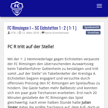
Toggle
navigat
FC Rimsingen I – SC Eichstetten 1 : 2 ( 1: 1 )
Spielbericht
FCR |
12. März 2018 |
keine Kommentare
Vorschau
FC R tritt auf der Stelle!
Mit der 1: 2 Heimniederlage gegen Eichstetten verpasste
der FC Rimsingen den überraschenden Auswärtssieg
beim Tabellenführer Gottenheim zu bestätigen und tritt
somit „auf der Stelle“ im Tabellenkeller der Kreisliga A.
Eichstetten begann engagiert und versuchte durch
offensives Pressing den FC Rimsingen am Spielaufbau zu
hindern. Die Gäste hatten mehr Ballbesitz und konnten
sich ein paar gute Torchancen erarbeiten. Erst nach 20
Minuten gestaltete der FC Rimsingen das Spiel
gleichwertig; nach einer halben Stunde hatte
Julian
Singer
dabei die größte Torchance auf dem Fuß, doch er