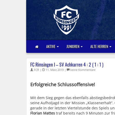
AKTIVE
JUNIOREN
ALTE HERREN
FC Rimsingen I – SV Achkarren 4 : 2 ( 1 : 1 )
FCR |
11. März 2019 |
keine Kommentare
Erfolgreiche Schlussoffensive!
Mit dem Sieg gegen das ebenfalls abstiegsbedroh
seine Aufholjagd in der Mission „Klassenerhalt
gerade in der letzten Viertelstunde des Spiels un
Florian Mattes
traf bereits nach 9 Minuten zur f