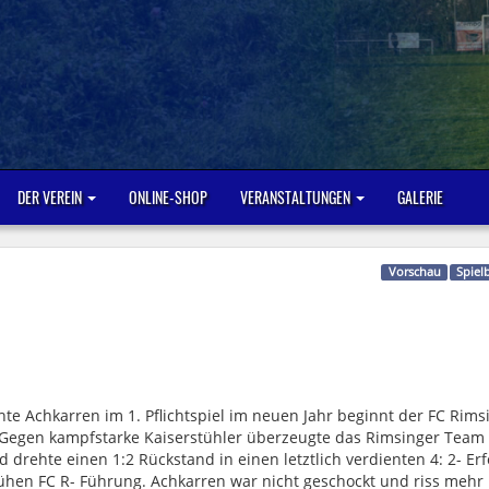
DER VEREIN
ONLINE-SHOP
VERANSTALTUNGEN
GALERIE
Vorschau
Spiel
te Achkarren im 1. Pflichtspiel im neuen Jahr beginnt der FC Rim
“. Gegen kampfstarke Kaiserstühler überzeugte das Rimsinger Team
d drehte einen 1:2 Rückstand in einen letztlich verdienten 4: 2- Erf
rühen FC R- Führung. Achkarren war nicht geschockt und riss mehr