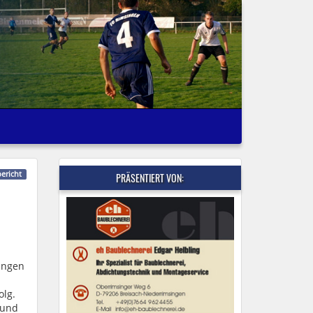
bericht
PRÄSENTIERT VON:
singen
olg.
 und