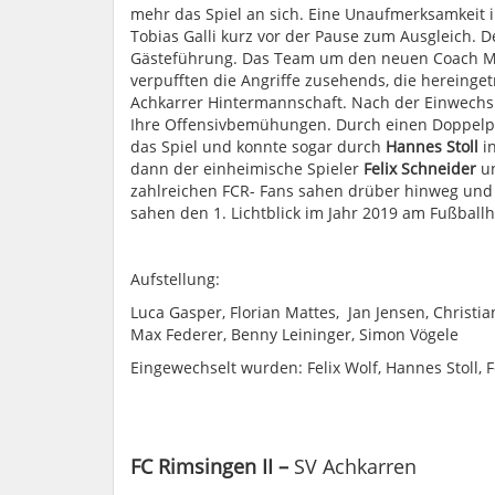
mehr das Spiel an sich. Eine Unaufmerksamkeit i
Tobias Galli kurz vor der Pause zum Ausgleich. 
Gästeführung. Das Team um den neuen Coach Mar
verpufften die Angriffe zusehends, die hereinge
Achkarrer Hintermannschaft. Nach der Einwechsl
Ihre Offensivbemühungen. Durch einen Doppel
das Spiel und konnte sogar durch
Hannes Stoll
in
dann der einheimische Spieler
Felix Schneider
un
zahlreichen FCR- Fans sahen drüber hinweg und 
sahen den 1. Lichtblick im Jahr 2019 am Fußball
Aufstellung:
Luca Gasper, Florian Mattes, Jan Jensen, Christi
Max Federer, Benny Leininger, Simon Vögele
Eingewechselt wurden: Felix Wolf, Hannes Stoll, 
FC Rimsingen II –
SV Achkarren
5 