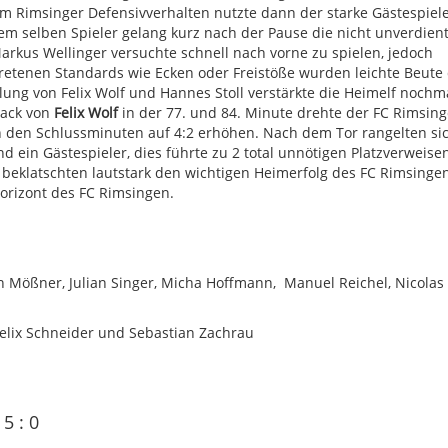
m Rimsinger Defensivverhalten nutzte dann der starke Gästespiel
Dem selben Spieler gelang kurz nach der Pause die nicht unverdien
kus Wellinger versuchte schnell nach vorne zu spielen, jedoch
tretenen Standards wie Ecken oder Freistöße wurden leichte Beute
ung von Felix Wolf und Hannes Stoll verstärkte die Heimelf nochm
pack von
Felix Wolf
in der 77. und 84. Minute drehte der FC Rimsin
 den Schlussminuten auf 4:2 erhöhen. Nach dem Tor rangelten si
d ein Gästespieler, dies führte zu 2 total unnötigen Platzverweis
beklatschten lautstark den wichtigen Heimerfolg des FC Rimsinge
horizont des FC Rimsingen.
an Mößner, Julian Singer, Micha Hoffmann, Manuel Reichel, Nicolas 
Felix Schneider und Sebastian Zachrau
: 0