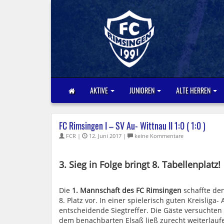
AKTIVE
JUNIOREN
ALTE HERREN
FC Rimsingen I – SV Au- Wittnau II 1:0 ( 1:0 )
FCR |
12. Juni 2017 |
keine Kommentare
3. Sieg in Folge bringt 8. Tabellenplatz!
Die
1. Mannschaft des FC Rimsingen
schaffte den
8. Platz vor. In einer spielerisch guten Kreisliga-
entscheidende Siegtreffer. Die Gäste versuchten
dem benachbarten Elsaß ließ zurecht weiterlau