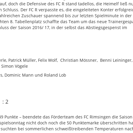
uf, doch die Defensive des FC R stand tadellos, die Heimelf ließ n
 Schluss. Der FC R verpasste es, die eingeleiteten Konter erfolgrei
 zahlreichen Zuschauer spannend bis zur letzten Spielminute in der
chten 8. Tabellenplatz schaffte das Team um das neue Trainerges
uss der Saison 2016/ 17, in der selbst das Abstiegsgespenst im
rle, Patrick Müller, Felix Wolf, Christian Mössner, Benni Leininger,
, Simon Vögele
tes, Dominic Mann und Roland Lob
 : 2
9 Punkte – beendete das Förderteam des FC Rimsingen die Saison
spielsonntag nicht doch noch die 50 Punktemarke überschritten ha
ele suchten bei sommerlichen schweißtreibenden Temperaturen nac