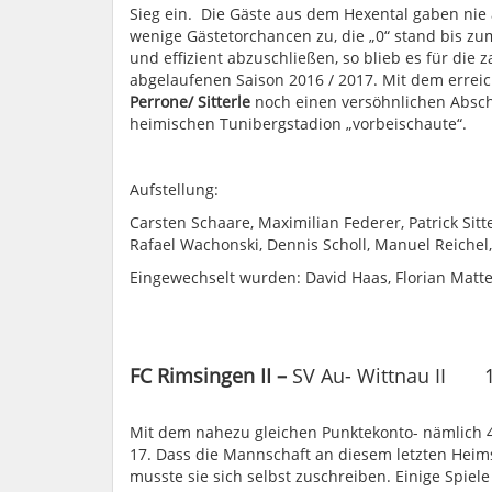
Sieg ein. Die Gäste aus dem Hexental gaben nie a
wenige Gästetorchancen zu, die „0“ stand bis zum
und effizient abzuschließen, so blieb es für die
abgelaufenen Saison 2016 / 2017. Mit dem errei
Perrone/ Sitterle
noch einen versöhnlichen Abschl
heimischen Tunibergstadion „vorbeischaute“.
Aufstellung:
Carsten Schaare, Maximilian Federer, Patrick Sitte
Rafael Wachonski, Dennis Scholl, Manuel Reichel
Eingewechselt wurden: David Haas, Florian Mat
FC Rimsingen II –
SV Au- Wittnau II 1
Mit dem nahezu gleichen Punktekonto- nämlich 4
17. Dass die Mannschaft an diesem letzten Heim
musste sie sich selbst zuschreiben. Einige Spi