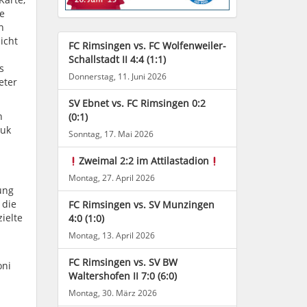
e
n
icht
FC Rimsingen vs. FC Wolfenweiler-
Schallstadt II 4:4 (1:1)
s
Donnerstag, 11. Juni 2026
eter
SV Ebnet vs. FC Rimsingen 0:2
n
(0:1)
ouk
Sonntag, 17. Mai 2026
Zweimal 2:2 im Attilastadion
Montag, 27. April 2026
ung
 die
FC Rimsingen vs. SV Munzingen
ielte
4:0 (1:0)
Montag, 13. April 2026
FC Rimsingen vs. SV BW
oni
Waltershofen II 7:0 (6:0)
Montag, 30. März 2026