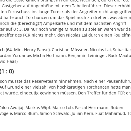
e Gastgeber auf Augenhöhe mit dem Tabellenführer. Dieser erhöht
ten Fernschuss ins lange Toreck als der Angreifer nicht angegriffe
d hatte auch Torchancen um das Spiel noch zu drehen, was aber n
noch die (berechtigt?) Ampelkarte und mit dem nächsten Angriff
r auf 0 : 3. Da nur noch wenige Minuten zu spielen waren war da
treffer des FCR nichts mehr, den Nicolas Lai durch einen Foulelfm
h (64. Min. Henry Panse), Christian Mössner, Nicolas Lai, Sebastia
Yordan Yordanov, Micha Hoffmann, Benjamin Leininger, Badr Maat
avid Haas)
1 : 0)
 Saison musste das Reserveteam hinnehmen. Nach einer Pausenführ
. Auf Grund einer Vielzahl von hochkarätigen Torchancen hätte man
tet wurde, eindeutig gewinnen müssen. Den Treffer für den FCR erz
 Valon Avdijaj, Markus Wipf, Marco Lob, Pascal Herrmann, Ruben
 Vögele, Marco Blum, Simon Schwald, Julian Kern, Fuat Mahamud, T