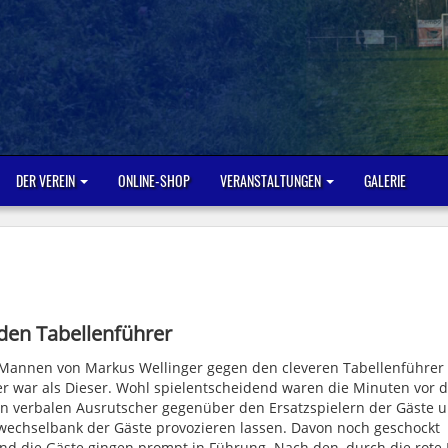
DER VEREIN
ONLINE-SHOP
VERANSTALTUNGEN
GALERIE
 den Tabellenführer
 Mannen von Markus Wellinger gegen den cleveren Tabellenführer
 war als Dieser. Wohl spielentscheidend waren die Minuten vor 
inen verbalen Ausrutscher gegenüber den Ersatzspielern der Gäste 
uswechselbank der Gäste provozieren lassen. Davon noch geschockt
und die Gäste gingen prompt in Führung. Nach den, durch die rote 