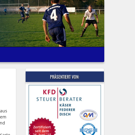
PRÄSENTIERT VON:
 aus
dem
und
Karte,