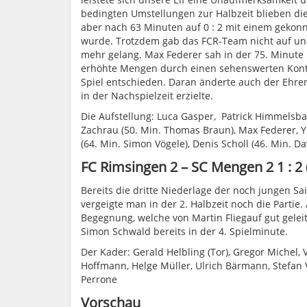
bedingten Umstellungen zur Halbzeit blieben di
aber nach 63 Minuten auf 0 : 2 mit einem gekonn
wurde. Trotzdem gab das FCR-Team nicht auf un
mehr gelang. Max Federer sah in der 75. Minute 
erhöhte Mengen durch einen sehenswerten Konte
Spiel entschieden. Daran änderte auch der Ehren
in der Nachspielzeit erzielte.
Die Aufstellung: Luca Gasper, Patrick Himmelsbac
Zachrau (50. Min. Thomas Braun), Max Federer, 
(64. Min. Simon Vögele), Denis Scholl (46. Min. D
FC Rimsingen 2 – SC Mengen 2 1 : 2 (
Bereits die dritte Niederlage der noch jungen
vergeigte man in der 2. Halbzeit noch die Partie
Begegnung, welche von Martin Fliegauf gut gelei
Simon Schwald bereits in der 4. Spielminute.
Der Kader: Gerald Helbling (Tor), Gregor Michel,
Hoffmann, Helge Müller, Ulrich Bärmann, Stefan
Perrone
Vorschau