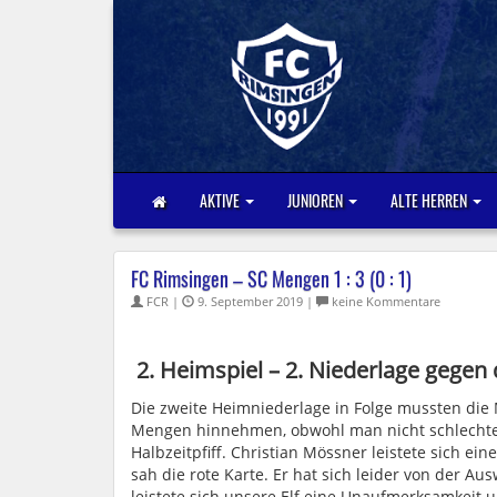
AKTIVE
JUNIOREN
ALTE HERREN
FC Rimsingen – SC Mengen 1 : 3 (0 : 1)
FCR |
9. September 2019 |
keine Kommentare
2. Heimspiel – 2. Niederlage gegen
Die zweite Heimniederlage in Folge mussten die
Mengen hinnehmen, obwohl man nicht schlechter
Halbzeitpfiff. Christian Mössner leistete sich e
sah die rote Karte. Er hat sich leider von der A
leistete sich unsere Elf eine Unaufmerksamkeit 