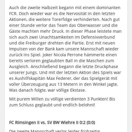
Auch die zweite Halbzeit begann mit einem dominanten
FCR. Doch wieder war es die Nervosität in den letzten
Aktionen, die weitere Torerfolge verhinderten. Nach gut
einer Stunde verlor das Team das Oberwasser und die
Gäste machten mehr Druck. In dieser Phase leistete man
sich auch zwei Unachtsamkeiten im Defensivverbund
und die Freiburger drehten die Partie. Erst mit neuen
Impulsen von der Bank kam unsere Mannschaft wieder
zurück ins Spiel. Joker Nicola Perrone hämmerte einen
bereits verloren geglaubten Ball in die Maschen zum
Ausgleich. Anschließend begann die letzte Druckphase
unserer Jungs. Und mit der letzten Aktion des Spiels war
es Aushilfskapitän Max Federer, der das Spielgerät mit
voller Überzeugung aus 13 Metern in den Winkel jagte.
Was danach folgte, war völlige Ekstase.
Mit purem Willen zu völlige verdienten 3 Punkten! Bis
zum Schluss geglaubt und endlich belohnt!
FC Rimsingen II vs. SV BW Wiehre II 0:2 (0:0)
Die zweite Mannschaft verlor leider frühzeitig