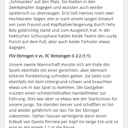
„Schmackes“ auf den Platz. Sie hielten in den
Zweikämpfen dagegen und wussten auch wieder
spielerisch zu überzeugen. Erst ließ Hannes noch zwei
Hochkaräter liegen, ehe er nach einem langen Einwurf
von Leon Freund und Kopfballverlängerung durch Felix
Bolz goldrichtig stand und zum Ausgleich traf. In der
hektischen Schlussphase hatten beide Teams den Lucky
Punch auf dem Fuß, aber auch beide Torhüter etwas
dagegen.
FSV Ebringen II vs. FC Rimsingen II 2:2 (1:1)
Unsere zweite Mannschaft musste sich am Ende des
Spiels ebenfalls mit einer gerechten, aber dennoch
bitteren Punktteilung zufrieden geben. Sie taten sich
ebenfalls mit dem Untergrund schwer und brauchten
etwas um in das Spiel zu kommen. Die Gastgeber
nutzten einen schmeichelhaften Handelfmeter zur
Führung. Dies war aber so etwas wie der Startschuss für
unsere Jungs. Sie standen besser und schafften es hin
und wieder gefährlich vor das Tor der Ebringer
zukommen. Stefan Younan verlängerte dann einen
Eckball von Danilo Perrone per Kopf ins lange Eck und so
ging es mit einem 1:1 in die Pause.