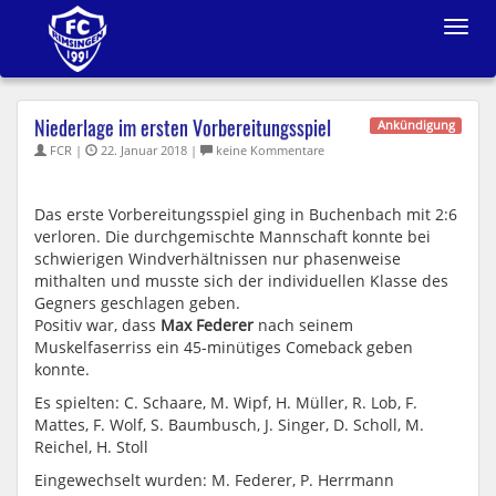
Toggle
navigat
Niederlage im ersten Vorbereitungsspiel
Ankündigung
FCR |
22. Januar 2018 |
keine Kommentare
Das erste Vorbereitungsspiel ging in Buchenbach mit 2:6
verloren. Die durchgemischte Mannschaft konnte bei
schwierigen Windverhältnissen nur phasenweise
mithalten und musste sich der individuellen Klasse des
Gegners geschlagen geben.
Positiv war, dass
Max Federer
nach seinem
Muskelfaserriss ein 45-minütiges Comeback geben
konnte.
Es spielten: C. Schaare, M. Wipf, H. Müller, R. Lob, F.
Mattes, F. Wolf, S. Baumbusch, J. Singer, D. Scholl, M.
Reichel, H. Stoll
Eingewechselt wurden: M. Feder
er
, P. Herrmann