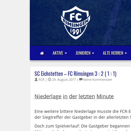
AKTIVE
JUNIOREN
ALTE HERREN
SC Eichstetten – FC Rimsingen 3 : 2 ( 1 : 1)
FCR |
29. August 2017 |
keine Kommentare
Niederlage
in
der
letzten
Minute
Eine weitere bittere Niederlage musste die FCR-E
der Siegtreffer der Gastgeber in der allerletzten 
Doch zum Spielverlauf: Die Gastgeber begannen f