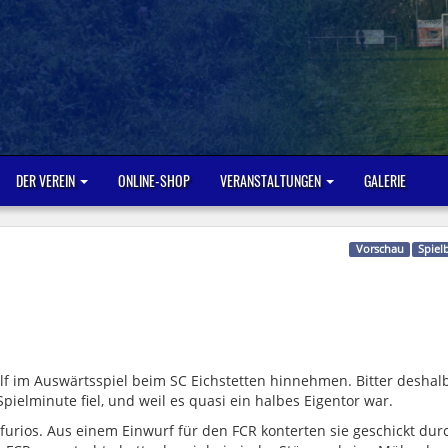
DER VEREIN
ONLINE-SHOP
VERANSTALTUNGEN
GALERIE
Vorschau
Spiel
lf im Auswärtsspiel beim SC Eichstetten hinnehmen. Bitter deshalb
Spielminute fiel, und weil es quasi ein halbes Eigentor war.
urios. Aus einem Einwurf für den FCR konterten sie geschickt dur