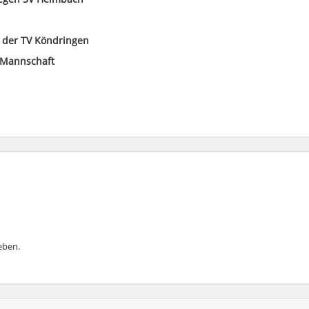
i der TV Köndringen
schaft
ben.