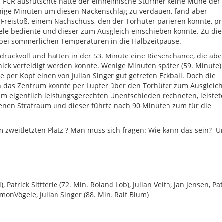
es FCR ausrutschte hatte der einheimische Stürmer keine Mühe der
nige Minuten um diesen Nackenschlag zu verdauen, fand aber
reistoß, einem Nachschuss, den der Torhüter parieren konnte, pra
gele bediente und dieser zum Ausgleich einschieben konnte. Zu di
s bei sommerlichen Temperaturen in die Halbzeitpause.
ruckvoll und hatten in der 53. Minute eine Riesenchance, die abe
ick verteidigt werden konnte. Wenige Minuten später (59. Minute)
e per Kopf einen von Julian Singer gut getreten Eckball. Doch die
ch das Zentrum konnte per Lupfer über den Torhüter zum Ausgleic
em eigentlich leistungsgerechten Unentschieden rechneten, leistet
genen Strafraum und dieser führte nach 90 Minuten zum für die
m zweitletzten Platz ? Man muss sich fragen: Wie kann das sein? U
, Patrick Sittterle (72. Min. Roland Lob), Julian Veith, Jan Jensen, Pa
imonVögele, Julian Singer (88. Min. Ralf Blum)