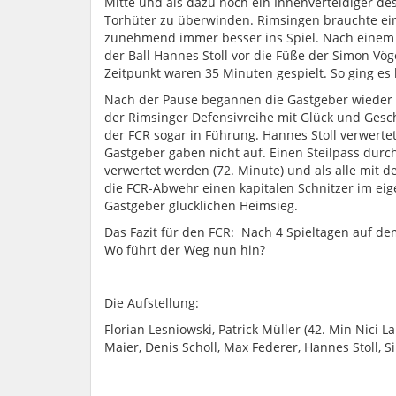
Mitte und als dazu noch ein Innenverteidiger d
Torhüter zu überwinden. Rimsingen brauchte ei
zunehmend immer besser ins Spiel. Nach einem F
der Ball Hannes Stoll vor die Füße der Simon Vö
Zeitpunkt waren 35 Minuten gespielt. So ging e
Nach der Pause begannen die Gastgeber wieder d
der Rimsinger Defensivreihe mit Glück und Gesch
der FCR sogar in Führung. Hannes Stoll verwertet
Gastgeber gaben nicht auf. Einen Steilpass dur
verwertet werden (72. Minute) und als alle mit d
die FCR-Abwehr einen kapitalen Schnitzer im ei
Gastgeber glücklichen Heimsieg.
Das Fazit für den FCR: Nach 4 Spieltagen auf de
Wo führt der Weg nun hin?
Die Aufstellung:
Florian Lesniowski, Patrick Müller (42. Min Nici Lai)
Maier, Denis Scholl, Max Federer, Hannes Stoll, S