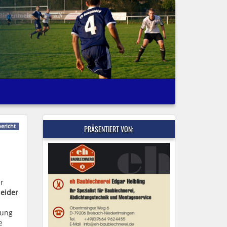
bericht
PRÄSENTIERT VON:
er
neider
tung
e