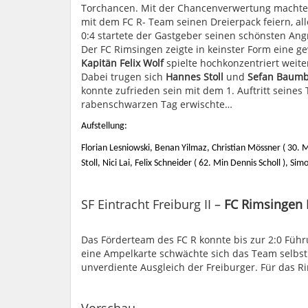
Torchancen. Mit der Chancenverwertung machte 
mit dem FC R- Team seinen Dreierpack feiern, al
0:4 startete der Gastgeber seinen schönsten Angr
Der FC Rimsingen zeigte in keinster Form eine 
Kapitän
Felix Wolf
spielte hochkonzentriert weit
Dabei trugen sich
Hannes Stoll
und
Sefan Baum
konnte zufrieden sein mit dem 1. Auftritt seine
rabenschwarzen Tag erwischte…
Aufstellung:
Florian Lesniowski, Benan Yilmaz, Christian Mössner ( 30. M
Stoll, Nici Lai, Felix Schneider ( 62. Min Dennis Scholl ), Si
SF Eintracht Freiburg II –
FC Rimsin
Das Förderteam des FC R konnte bis zur 2:0 Füh
eine Ampelkarte schwächte sich das Team selbst
unverdiente Ausgleich der Freiburger. Für das 
Vorschau