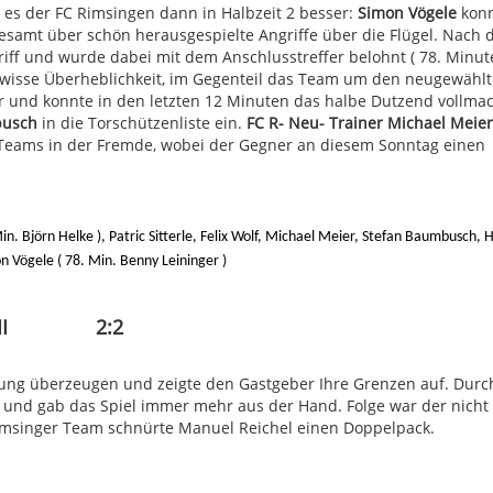
es der FC Rimsingen dann in Halbzeit 2 besser:
Simon Vögele
kon
lesamt über schön herausgespielte Angriffe über die Flügel. Nach
iff und wurde dabei mit dem Anschlusstreffer belohnt ( 78. Minute
gewisse Überheblichkeit, im Gegenteil das Team um den neugewähl
er und konnte in den letzten 12 Minuten das halbe Dutzend vollma
busch
in die Torschützenliste ein.
FC R- Neu- Trainer Michael Meier
s Teams in der Fremde, wobei der Gegner an diesem Sonntag einen
in. Björn Helke ), Patric Sitterle, Felix Wolf, Michael Meier, Stefan Baumbusch,
mon Vögele ( 78. Min. Benny Leininger )
gen II 2:2
rung überzeugen und zeigte den Gastgeber Ihre Grenzen auf. Durc
 und gab das Spiel immer mehr aus der Hand. Folge war der nicht
Rimsinger Team schnürte Manuel Reichel einen Doppelpack.