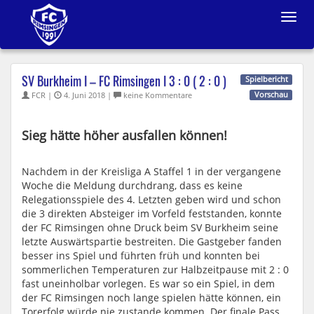
Toggle
navigat
SV Burkheim I – FC Rimsingen I 3 : 0 ( 2 : 0 )
Spielbericht
FCR |
4. Juni 2018 |
keine Kommentare
Vorschau
Sieg hätte höher ausfallen können!
Nachdem in der Kreisliga A Staffel 1 in der vergangene
Woche die Meldung durchdrang, dass es keine
Relegationsspiele des 4. Letzten geben wird und schon
die 3 direkten Absteiger im Vorfeld feststanden, konnte
der FC Rimsingen ohne Druck beim SV Burkheim seine
letzte Auswärtspartie bestreiten. Die Gastgeber fanden
besser ins Spiel und führten früh und konnten bei
sommerlichen Temperaturen zur Halbzeitpause mit 2 : 0
fast uneinholbar vorlegen. Es war so ein Spiel, in dem
der FC Rimsingen noch lange spielen hätte können, ein
Torerfolg würde nie zustande kommen. Der finale Pass