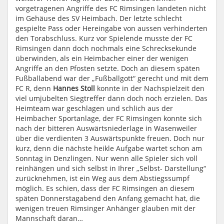
vorgetragenen Angriffe des FC Rimsingen landeten nicht
im Gehäuse des SV Heimbach. Der letzte schlecht
gespielte Pass oder Hereingabe von aussen verhinderten
den Torabschluss. Kurz vor Spielende musste der FC
Rimsingen dann doch nochmals eine Schrecksekunde
überwinden, als ein Heimbacher einer der wenigen
Angriffe an den Pfosten setzte. Doch an diesem späten
Fußballabend war der „Fußballgott“ gerecht und mit dem
FC R, denn
Hannes Stoll
konnte in der Nachspielzeit den
viel umjubelten Siegtreffer dann doch noch erzielen. Das
Heimteam war geschlagen und schlich aus der
Heimbacher Sportanlage, der FC Rimsingen konnte sich
nach der bitteren Auswärtsniederlage in Wasenweiler
über die verdienten 3 Auswärtspunkte freuen. Doch nur
kurz, denn die nächste heikle Aufgabe wartet schon am
Sonntag in Denzlingen. Nur wenn alle Spieler sich voll
reinhängen und sich selbst in Ihrer „Selbst- Darstellung“
zurücknehmen, ist ein Weg aus dem Abstiegssumpf
möglich. Es schien, dass der FC Rimsingen an diesem
späten Donnerstagabend den Anfang gemacht hat, die
wenigen treuen Rimsinger Anhänger glauben mit der
Mannschaft daran…