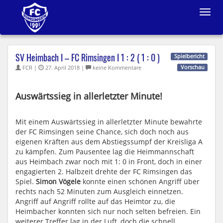
Toggle
navigat
SV Heimbach I – FC Rimsingen I 1 : 2 ( 1 : 0 )
Spielbericht
FCR |
27. April 2018 |
keine Kommentare
Vorschau
Auswärtssieg in allerletzter Minute!
Mit einem Auswärtssieg in allerletzter Minute bewahrte
der FC Rimsingen seine Chance, sich doch noch aus
eigenen Kräften aus dem Abstiegssumpf der Kreisliga A
zu kämpfen. Zum Pausentee lag die Heimmannschaft
aus Heimbach zwar noch mit 1: 0 in Front, doch in einer
engagierten 2. Halbzeit drehte der FC Rimsingen das
Spiel.
Simon Vögele
konnte einen schönen Angriff über
rechts nach 52 Minuten zum Ausgleich einnetzen.
Angriff auf Angriff rollte auf das Heimtor zu, die
Heimbacher konnten sich nur noch selten befreien. Ein
weiterer Treffer lag in der Luft, doch die schnell