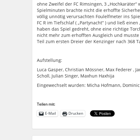
ohne Zweifel der FC Rimsingen, 3 „Hochkaräter“ 
Spielminuten brachte nicht die erhoffte Sicherh
völlig unnötig verursachten Foulelfmeter ins Spi
FC R im Tiefschlaf ( „Partynacht“ ) und ließ eine
haben das Spiel gedreht, ohne eine richtige Tor
nicht mehr zum erhofften Ausgleich und musste 
Teil zum ersten Dreier der Kenzinger nach 368 
Aufstellung:
Luca Gasper, Christian Mössner, Max Federer , Jan
Scholl, Julian Singer, Maxhun Haxhija
Eingewechselt wurden: Micha Hofmann, Domini
Teilen mit:
E-Mail
Drucken