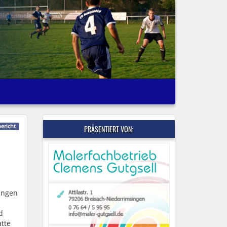
bericht
PRÄSENTIERT VON:
ungen
d
atte