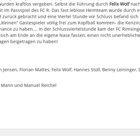
wurden kraftlos vergeben. Selbst die Führung durch
Felix Wolf
nach
eit im Passspiel des FC R. Das fast leblose Heimteam wurde durch 
el zurück gebracht und eine Viertel Stunde vor Schluss befand sich
n „kleinen“ Gästespieler völlig frei zum Kopfball kommen- die Kenzi
chance zu haben…. In der Schlussviertelstunde kam der FC Rimsing
sich am Ende an die eigene Nase fassen, einen nicht unerheblich
Tagen beigetragen zu haben!
 Jensen, Florian Mattes, Felix Wolf, Hannes Stoll, Benny Leininger, 
c Mann und Manuel Reichel