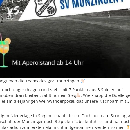
fängt man die Teams des @sv_munzingen
.
t noch ungeschlagen und steht mit 7 Punkten aus 3 Spielen auf
an oben dran bleiben, zählt nur ein Sieg
. Wie knapp die Duelle g
piel am diesjährigen Weinwanderpokal, das unsere Nachbarn mit 3:
igen Niederlage in Stegen rehabilitieren. Doch auch am Sonntag w
annschaft der Munzinger nach 3 Spielen Tabellenführer und hat noc
m Attilastadion zum ersten Mal nicht mitgenommen werden können