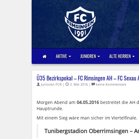
AKTIVE
JUNIOREN
ALTE HERREN
Ü35 Bezirkspokal – FC Rimsingen AH – FC Sexau 
Junioren FCR |
3. Mai 2016 |
keine Kommentare
Morgen Abend am
04.05.2016
bestreitet die AH d
Hauptrunde.
Mit einem Sieg wäre man sicher im Viertelfinale.
Tunibergstadion Oberrimsingen – An