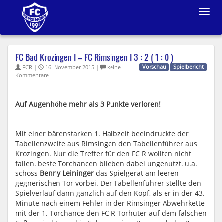
Toggle
navigat
FC Bad Krozingen I – FC Rimsingen I 3 : 2 ( 1 : 0 )
FCR |
16. November 2015 |
keine
Vorschau
Spielbericht
Kommentare
Auf Augenhöhe mehr als 3 Punkte verloren!
Mit einer bärenstarken 1. Halbzeit beeindruckte der
Tabellenzweite aus Rimsingen den Tabellenführer aus
Krozingen. Nur die Treffer für den FC R wollten nicht
fallen, beste Torchancen blieben dabei ungenutzt, u.a.
schoss
Benny Leininger
das Spielgerät am leeren
gegnerischen Tor vorbei. Der Tabellenführer stellte den
Spielverlauf dann gänzlich auf den Kopf, als er in der 43.
Minute nach einem Fehler in der Rimsinger Abwehrkette
mit der 1. Torchance den FC R Torhüter auf dem falschen