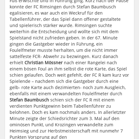
Fuß erwischte und in Führung ging. Kurz nach der Pause
konnte der FC Rimsingen durch Stefan Baumbusch
egalisieren, es war auch ein Weckruf für den
Tabellenführer, der das Spiel dann offener gestaltete
und spielerisch stärker wurde. Rimsingen suchte
weiterhin die Entscheidung und wollte sich mit dem
Spielstand nicht zufrieden geben. In der 67. Minute
gingen die Gastgeber wieder in Führung, ein
Foulelfmeter musste herhalten, um die nicht immer
sattelfeste FCR- Abwehr zu bezwingen. Kurz danach
erhielt
Christian Mössner
nach einer Rangelei nach
einem bösen Foul an ihm selbst die rote Karte, das Spiel
schien gelaufen. Doch weit gefehlt, der FC R kam kurz vor
Spielende – nachdem sich die Gastgeber durch eine
gelb- rote Karte auch dezimierten- noch zum Ausgleich,
ebenfalls mit einem verwandelten Foulelfmeter durch
Stefan Baumbusch
schien sich der FC R mit einem
verdienten Punktgewinn beim Tabellenführer zu
belohnen. Doch es kam nochmals anders. In allerletzter
Minute zeigte der Schiedsrichter zum 3. Mal auf den
ominösen Punkt, und Krozingen verwandelte zum
Heimsieg und zur Herbstmeisterschaft mit nunmehr 7
Punkten Vorsprung auf den