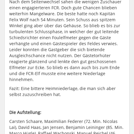
Nach dem Seitenwechsel sahen die wenigen Zuschauer
einen engagierteren FCR. Doch gute Chancen blieben
weiterhin Mangelware. Die beste hatte noch Kapitän
Felix Wolf nach 54 Minuten. Sein Schuss aus spitzem
Winkel ging aber über das Gehäuse. So blieb es bis zur
turbulenten Schlussphase, in welcher der gut leitende
Schiedsrichter einen Foulelfmeter gegen die Gäste
verhängte und einen Gästespieler des Feldes verwies.
Leider konnten die Gastgeber die sich bietende
Ausgleichschance nicht nutzen. Der Gästetorhüter
reagierte glänzend und lenkte den gut geschossenen
Elfmeter zur Ecke. So blieb es dann auch bis zum Ende
und die FCR-Elf musste eine weitere Niederlage
hinnehmen.
Fazit: Eine bittere Heimniederlage, die man sich aber
selbst zuzuschreiben hat.
Die Aufstellung:
Carsten Schaare, Maximilian Federer (72. Min. Nicolas
Lai), David Haas, Jan Jensen, Benjamin Leininger (85. Min.
Marco Hügle), Raffael Wachonski, Manuel Reichel (46.