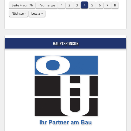
Seite 4 von 76
‹ Vorherige
1
2
3
4
5
6
7
8
Nächste ›
Letzte »
HAUPTSPONSOR